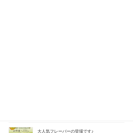
最近の投稿
7月17日(金)より”ハニーレモンフェア 第2
弾”が始まります
2026年7月14日
新商品の試作会を開催します
2026年6月27日
6月5日より「ハニーレモンフェア」始まりま
す♪
2026年6月2日
大人気フレーバーの登場です♪